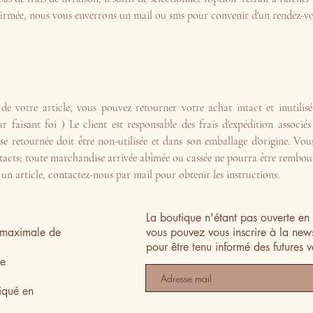
rmée, nous vous enverrons un mail ou sms pour convenir d'un rendez-v
t de votre article, vous pouvez retourner votre achat intact et inutilisé
r faisant foi ) Le client est responsable des frais d'expédition associé
retournée doit être non-utilisée et dans son emballage d'origine. Vous
intacts; toute marchandise arrivée abîmée ou cassée ne pourra être rembou
un article, contactez-nous par mail pour obtenir les instructions.
La boutique n'étant pas ouverte en 
n maximale de
vous pouvez vous inscrire à la news
pour être tenu informé des futures 
te
iqué en