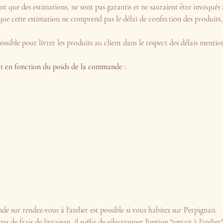
nt que des estimations, ne sont pas garantis et ne sauraient être invoqués à
que cette estimation ne comprend pas le délai de confection des produits, 
ossible pour livrer les produits au client dans le respect des délais mentio
ent en fonction du poids de la commande :
 sur rendez-vous à l'atelier est possible si vous habitez sur Perpignan.
s de frais de livraison, il suffit de sélectionner l'option "retrait à l'atelie