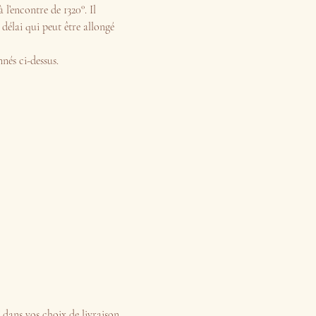
 l’encontre de 1320°. Il
délai qui peut être allongé
nnés ci-dessus.
r" dans vos choix de livraison.