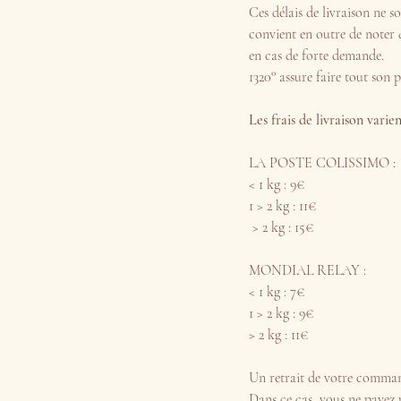
Ces délais de livraison ne so
convient en outre de noter 
en cas de forte demande.
1320° assure faire tout son p
Les frais de livraison vari
LA POSTE COLISSIMO :
< 1 kg : 9€
1 > 2 kg : 11€
> 2 kg : 15€
MONDIAL RELAY :
< 1 kg : 7€
1 > 2 kg : 9€
> 2 kg : 11€
Un retrait de votre commande
Dans ce cas, vous ne payez pa