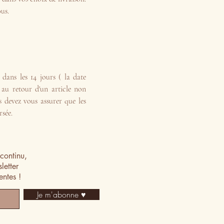
ous.
 dans les 14 jours ( la date
s au retour d'un article non
 devez vous assurer que les
rsée.
continu,
letter
ventes !
Je m'abonne ♥